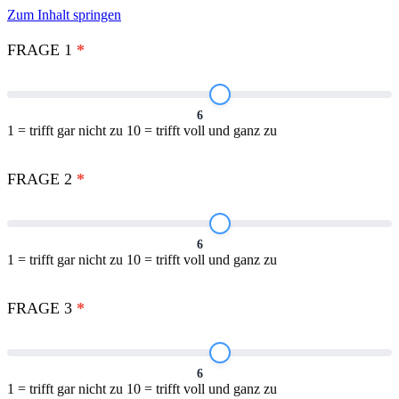
Zum Inhalt springen
Umfrage
zum
FRAGE 1
*
persönlichen
Value
Mode
6
1 = trifft gar nicht zu 10 = trifft voll und ganz zu
FRAGE 2
*
6
1 = trifft gar nicht zu 10 = trifft voll und ganz zu
FRAGE 3
*
6
1 = trifft gar nicht zu 10 = trifft voll und ganz zu